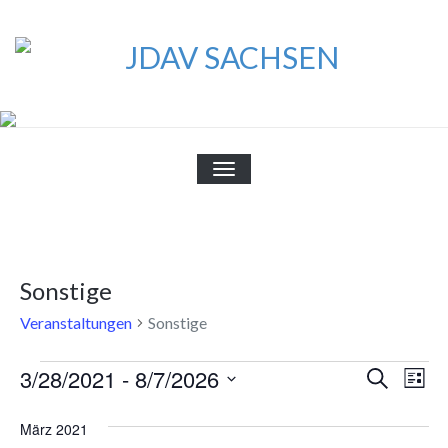
Skip
to
content
JDAV SACHSEN
Landesverband
SCHALTE
NAVIGATION
Sonstige
Veranstaltungen
Sonstige
Veranstaltungen
Veran
3/28/2021
 - 
8/7/2026
Ver
Suche
Liste
Ans
Datum
Suche
wählen.
März 2021
Nav