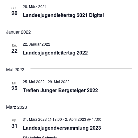
und
28. März 2021
SO.
Ansich
28
Landesjugendleitertag 2021 Digital
Navig
Januar 2022
22. Januar 2022
SA.
22
Landesjugendleitertag 2022
Mai 2022
25. Mai 2022
-
29. Mai 2022
MI.
25
Treffen Junger Bergsteiger 2022
März 2023
31. März 2023 @ 18:00
-
2. April 2023 @ 17:00
FR.
31
Landesjugendversammlung 2023
Sächsiche Schweiz