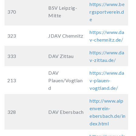
https://www.be
BSV Leipzig-
370
rgsportverein.d
Mitte
e
https://www.da
323
JDAV Chemnitz
v-chemnitz.de/
https://www.da
333
DAV Zittau
v-zittau.de/
DAV
https://www.da
213
Plauen/Vogtlan
v-plauen-
d
vogtland.de/
http://www.alp
enverein-
328
DAV Ebersbach
ebersbach.de/in
dex.html