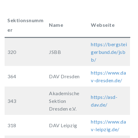
Sektionsnumm
Name
Webseite
er
https://bergstei
320
JSBB
gerbund.de/jsb
b/
https://www.da
364
DAV Dresden
v-dresden
.
de/
Akademische
https://asd-
343
Sektion
dav.de/
Dresden e.V.
https://www.d
a
318
DAV Leipzig
v-leipzig.de/